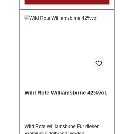
%vol. 6. Scheibel Feine Marille 40
%vol. Nur bei Edelbraende.de: Sichern
Sie sich dieses zeitlich befristete
Scheibel PREMIUMplus Sparset und
trinken Sie diese besten
Fruchtauszugs-Brände stilecht mit Ihren
Freunden in geselliger Runde! GPSR-
Informationen HerstellerFirma: Emil
Scheibel Schwarzwald-Brennerei
GmbHLand: DeutschlandStadt:
KappelrodeckStraße: Grüner Winkel
32Postleitzahl: 77876E-Mail:
info@scheibel-brennerei.de
Wild Rote Williamsbirne 42%vol.
Wild Rote Williamsbirne Für diesen
Premium-Edelbrand werden