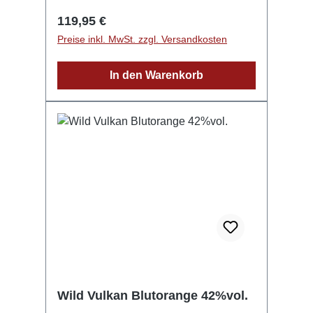
(original Ritzenhoff Markenqualität)
Regulärer Preis:
119,95 €
GPSR-Informationen HerstellerFirma:
Preise inkl. MwSt. zzgl. Versandkosten
Gebr. Josef & Matthäus Ziegler
GmbHLand: DeutschlandStadt:
In den Warenkorb
Freudenberg am MainStraße:
Hauptstraße 26Postleitzahl: 97896E-
Mail: info@brennerei-ziegler.de
Wild Vulkan Blutorange 42%vol.