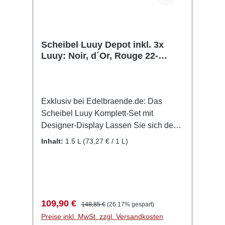
Scheibel Luuy Depot inkl. 3x
Luuy: Noir, d´Or, Rouge 22-
28%vol. 1,5l
Exklusiv bei Edelbraende.de: Das
Scheibel Luuy Komplett-Set mit
Designer-Display Lassen Sie sich den
Lifestyle des Schwarzwalds direkt nach
Inhalt:
1.5 L
(73,27 € / 1 L)
Hause oder in Ihr Geschäft bringen. Mit
dem exklusiven Scheibel Luuy Set
präsentieren wir Ihnen eine
Kombination, die Ästhetik und Genuss
auf höchstem Niveau vereint. Dieses 5-
Verkaufspreis:
Regulärer Preis:
109,90 €
148,85 €
(26.17% gespart)
teilige Ensemble ist in dieser Form nur
Preise inkl. MwSt. zzgl. Versandkosten
bei Edelbraende.de erhältlich und