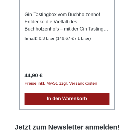
Gin-Tastingbox vom Buchholzenhof
Entdecke die Vielfalt des
Buchholzenhofs – mit der Gin Tasting-
Box! Schmecke die Welt der
Inhalt:
0.3 Liter
(149,67 € / 1 Liter)
Schwarzwälder Brennkunst mit unserer
exklusiven Gin Tasting-Box. Perfekt für
alle Genießer, die verschiedene
Aromen und Charaktere unserer
handgefertigten Gins entdecken
Regulärer Preis:
44,90 €
möchten. Inhalt der Tasting-Box: Fünf
Preise inkl. MwSt. zzgl. Versandkosten
ausgewählte Miniatur-Flaschen à 50 ml
mit besonderen Gin-Sorten zum
In den Warenkorb
Probieren Ein übersichtlicher
Verkostungsplan, der dich Schritt für
Schritt durch die Aromavielfalt führt. Das
Pur-Tasting ist ideal für zwei Personen
Jetzt zum Newsletter anmelden!
– ein gemeinsames Erlebnis voller