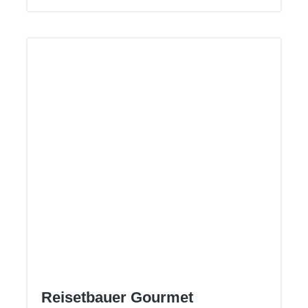
Schwarzwaldbrennerei & Weingut
GmbHLand: DeutschlandStadt:
GengenbachStraße: Streuobstgarten
1Postleitzahl: 77723E-Mail: info@wild-
brennerei.deWeitere Informationen:
Manuel, Maximilian und Lukas Wild
Reisetbauer Gourmet