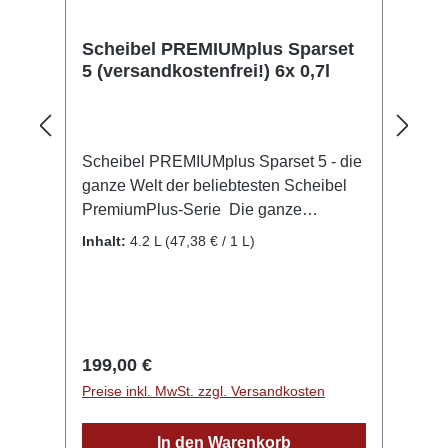
info@scheibel-brennerei.de
Scheibel PREMIUMplus Sparset
5 (versandkostenfrei!) 6x 0,7l
Scheibel PREMIUMplus Sparset 5 - die
ganze Welt der beliebtesten Scheibel
PremiumPlus-Serie Die ganze
Scheibel PremiumPlus-Familie in
Inhalt:
4.2 L
(47,38 € / 1 L)
einem Paket - zum Sparpreis! Sparen
Sie mit diesem Set, das die
hervorragendsten PREMIUMplus-
Produkte enthält! 1. Scheibel Moorbirne
40%vol. 2. Scheibel Altes
Regulärer Preis:
199,00 €
Pflümle 43%vol. 3. Scheibel Edle
Preise inkl. MwSt. zzgl. Versandkosten
Himbeere 40%vol. 4. Scheibel Gold
Willi 40%vol. 5. Scheibel Mirabelline 40
In den Warenkorb