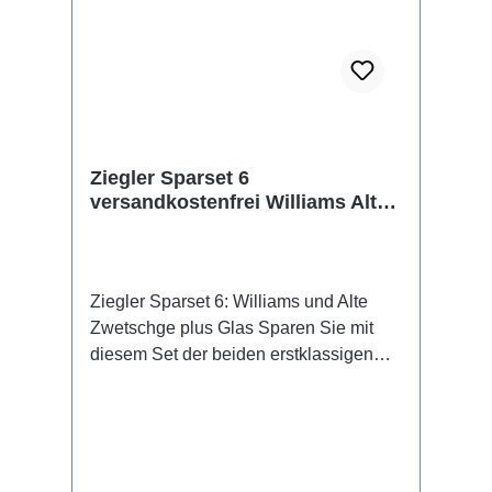
Ziegler Sparset 6
versandkostenfrei Williams Alte
Zwetschge 43%vol.
Ziegler Sparset 6: Williams und Alte
Zwetschge plus Glas Sparen Sie mit
diesem Set der beiden erstklassigen
guten Ziegler-Brände inkl. edlem
Ziegler-Glas! Das Set besteht aus:
Ziegler Williams 0,5l Ziegler Alte
Zwetschge 0,5l Ziegler Stil-
Edelbrandglas mit Ziegler Logo