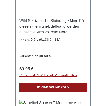
Wild Sizilianische Blutorange Moro Für
diesen Premium-Edelbrand werden
ausschließlich vollreife Moro
Blutorangen von den Hängen des
Inhalt:
0.7 L
(91,36 € / 1 L)
Vulkans Ätna in Sizilien verwendet, die
aufgrund der dort vorherrschenden
perfekten Bedingungen ein
Varianten ab
59,50 €
außergewöhnlich konzentriertes
Fruchtaroma haben. Diese Blutorangen
Regulärer Preis:
63,95 €
wachsen auf fruchtbarem
Preise inkl. MwSt. zzgl. Versandkosten
Vulkangestein, was den Früchten die
geschmackliche Perfektion Siziliens
In den Warenkorb
verleiht. Nach der Ernte werden die
Früchte von Hand geschält und somit
das Fruchtfleisch von der Schale
getrennt. Während das Fruchtfleisch