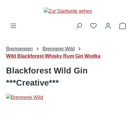
alt springen
Ware
Brennereien
Brennerei Wild
Wild Blackforest Whisky Rum Gin Wodka
Blackforest Wild Gin
***Creative***
Bildergalerie überspringen