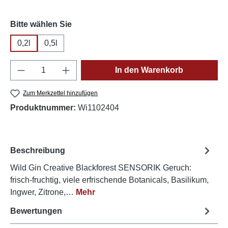
auswählen
Bitte wählen Sie
0,2l
0,5l
Produkt Anzahl: Gib den gewünschten Wert e
In den Warenkorb
Zum Merkzettel hinzufügen
Produktnummer:
Wi1102404
Beschreibung
Wild Gin Creative Blackforest SENSORIK Geruch:
frisch-fruchtig, viele erfrischende Botanicals, Basilikum,
Ingwer, Zitrone,…
Mehr
Bewertungen