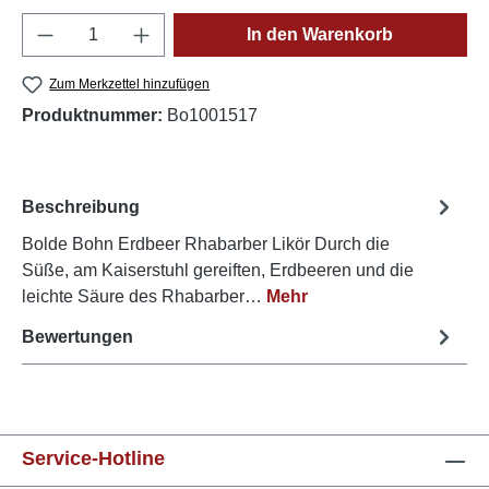
Produkt Anzahl: Gib den gewünschten Wert e
In den Warenkorb
Zum Merkzettel hinzufügen
Produktnummer:
Bo1001517
Beschreibung
Bolde Bohn Erdbeer Rhabarber Likör Durch die
Süße, am Kaiserstuhl gereiften, Erdbeeren und die
leichte Säure des Rhabarber…
Mehr
Bewertungen
Service-Hotline