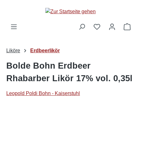
alt springen
Ware
Liköre
Erdbeerlikör
Bolde Bohn Erdbeer
Rhabarber Likör 17% vol. 0,35l
Leopold Poldi Bohn - Kaiserstuhl
Bildergalerie überspringen