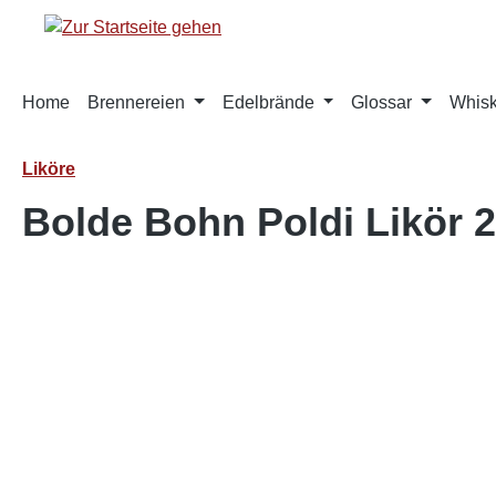
springen
Zur Hauptnavigation springen
Home
Brennereien
Edelbrände
Glossar
Whis
Liköre
Bolde Bohn Poldi Likör 2
Bildergalerie überspringen