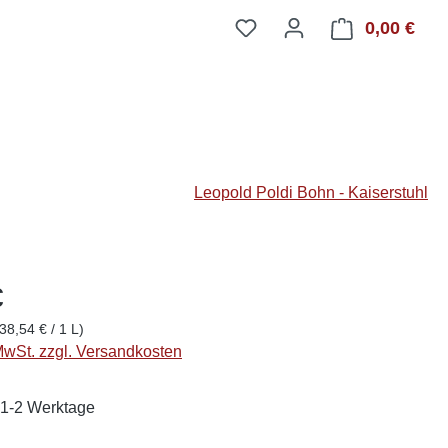
0,00 €
Ware
Leopold Poldi Bohn - Kaiserstuhl
€
38,54 € / 1 L)
 MwSt. zzgl. Versandkosten
: 1-2 Werktage