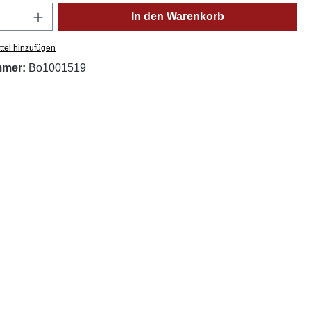
Anzahl: Gib den gewünschten Wert ein oder
In den Warenkorb
tel hinzufügen
mmer:
Bo1001519