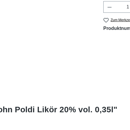
Produkt 
Zum Merkzet
Produktnu
hn Poldi Likör 20% vol. 0,35l"