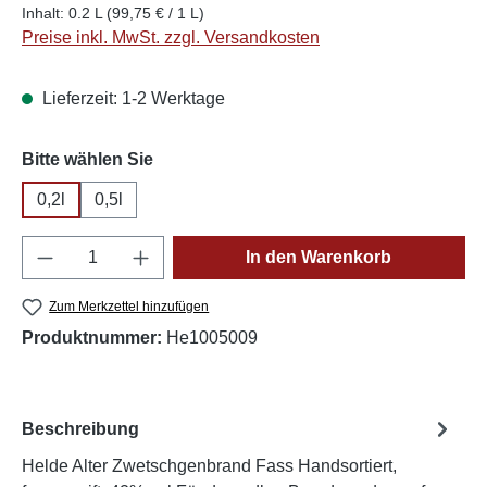
Inhalt:
0.2 L
(99,75 € / 1 L)
Preise inkl. MwSt. zzgl. Versandkosten
Lieferzeit: 1-2 Werktage
auswählen
Bitte wählen Sie
0,2l
0,5l
Produkt Anzahl: Gib den gewünschten Wert e
In den Warenkorb
Zum Merkzettel hinzufügen
Produktnummer:
He1005009
Beschreibung
Helde Alter Zwetschgenbrand Fass Handsortiert,