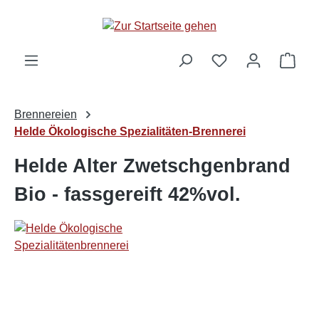
alt springen
Ware
Brennereien
Helde Ökologische Spezialitäten-Brennerei
Helde Alter Zwetschgenbrand
Bio - fassgereift 42%vol.
Bildergalerie überspringen