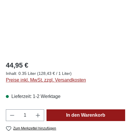
44,95 €
Inhalt:
0.35 Liter
(128,43 € / 1 Liter)
Preise inkl. MwSt. zzgl. Versandkosten
Lieferzeit: 1-2 Werktage
Produkt Anzahl: Gib den gewünschten Wert e
In den Warenkorb
Zum Merkzettel hinzufügen