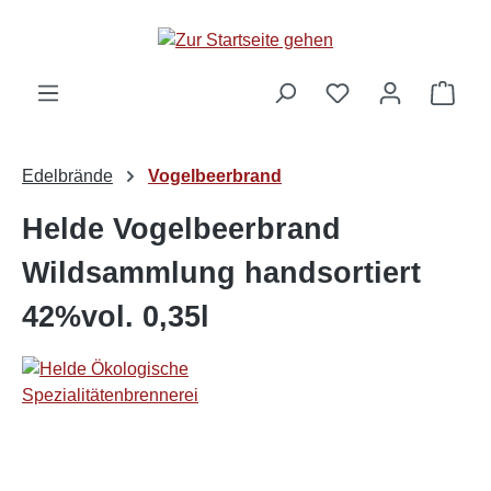
alt springen
Ware
Edelbrände
Vogelbeerbrand
Helde Vogelbeerbrand
Wildsammlung handsortiert
42%vol. 0,35l
Bildergalerie überspringen