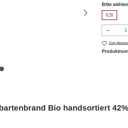
Bitte wählen
0,5l
Produkt 
Zum Merkzet
Produktnu
bartenbrand Bio handsortiert 42%