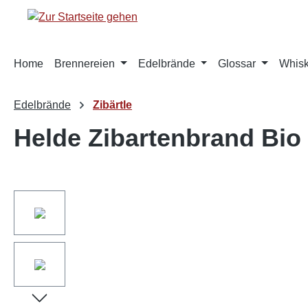
springen
Zur Hauptnavigation springen
Home
Brennereien
Edelbrände
Glossar
Whis
Edelbrände
Zibärtle
Helde Zibartenbrand Bio 
Bildergalerie überspringen