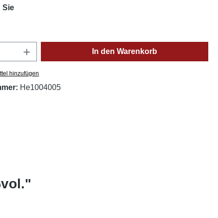
auswählen
 Sie
Anzahl: Gib den gewünschten Wert ein oder
In den Warenkorb
tel hinzufügen
mmer:
He1004005
vol."