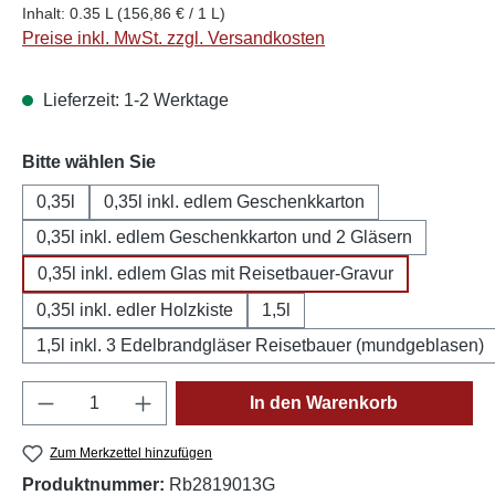
Inhalt:
0.35 L
(156,86 € / 1 L)
Preise inkl. MwSt. zzgl. Versandkosten
Lieferzeit: 1-2 Werktage
auswählen
Bitte wählen Sie
0,35l
0,35l inkl. edlem Geschenkkarton
0,35l inkl. edlem Geschenkkarton und 2 Gläsern
0,35l inkl. edlem Glas mit Reisetbauer-Gravur
0,35l inkl. edler Holzkiste
1,5l
1,5l inkl. 3 Edelbrandgläser Reisetbauer (mundgeblasen)
Produkt Anzahl: Gib den gewünschten Wert e
In den Warenkorb
Zum Merkzettel hinzufügen
Produktnummer:
Rb2819013G