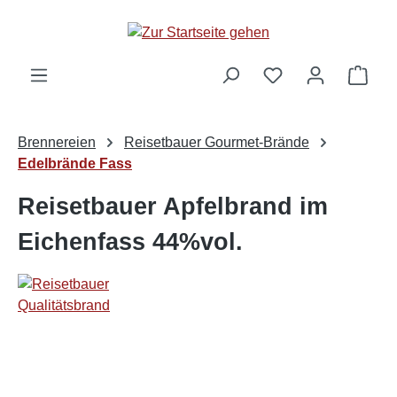
alt springen
Ware
Brennereien
Reisetbauer Gourmet-Brände
Edelbrände Fass
Reisetbauer Apfelbrand im
Eichenfass 44%vol.
Bildergalerie überspringen