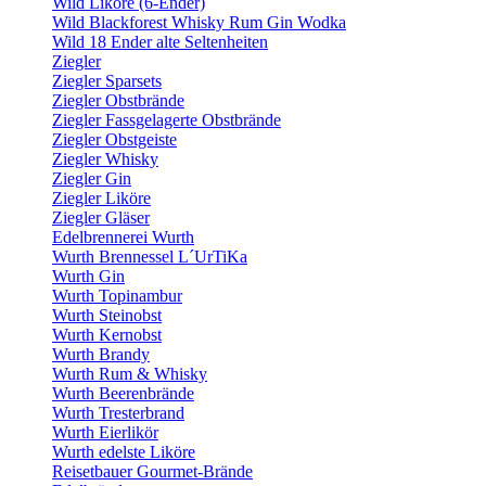
Wild Liköre (6-Ender)
Wild Blackforest Whisky Rum Gin Wodka
Wild 18 Ender alte Seltenheiten
Ziegler
Ziegler Sparsets
Ziegler Obstbrände
Ziegler Fassgelagerte Obstbrände
Ziegler Obstgeiste
Ziegler Whisky
Ziegler Gin
Ziegler Liköre
Ziegler Gläser
Edelbrennerei Wurth
Wurth Brennessel L´UrTiKa
Wurth Gin
Wurth Topinambur
Wurth Steinobst
Wurth Kernobst
Wurth Brandy
Wurth Rum & Whisky
Wurth Beerenbrände
Wurth Tresterbrand
Wurth Eierlikör
Wurth edelste Liköre
Reisetbauer Gourmet-Brände