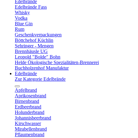
Edelbrände
Edelbrände Fass
Whisky
Vodka
Blue Gin
Rum
Geschenkverpackungen
Böttchehof Küchlin
Sehringer - Mengen
Brennhäusle UG
Leopold "Bolde" Bohn
Helde Ökologische Spezialitäten-Brennerei
Buchholzenhof Manufaktur
Edelbrände
Zur Kategorie Edelbrände
Apfelbrand
Aprikosenbrand
Birnenbrand
Erdbeerbrand
Holunderbrand
Johannisbeerbrand
Kirschwasser
Mirabellenbrand
Pflaumenbrand