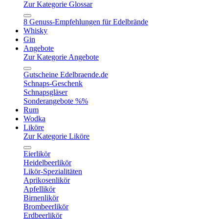
Zur Kategorie Glossar
8 Genuss-Empfehlungen für Edelbrände
Whisky
Gin
Angebote
Zur Kategorie Angebote
Gutscheine Edelbraende.de
Schnaps-Geschenk
Schnapsgläser
Sonderangebote %%
Rum
Wodka
Liköre
Zur Kategorie Liköre
Eierlikör
Heidelbeerlikör
Likör-Spezialitäten
Aprikosenlikör
Apfellikör
Birnenlikör
Brombeerlikör
Erdbeerlikör