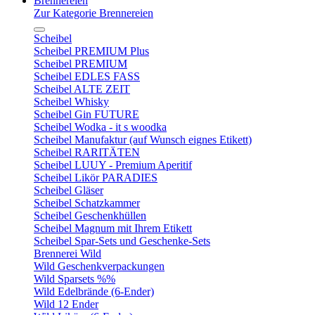
Brennereien
Zur Kategorie Brennereien
Scheibel
Scheibel PREMIUM Plus
Scheibel PREMIUM
Scheibel EDLES FASS
Scheibel ALTE ZEIT
Scheibel Whisky
Scheibel Gin FUTURE
Scheibel Wodka - it s woodka
Scheibel Manufaktur (auf Wunsch eignes Etikett)
Scheibel RARITÄTEN
Scheibel LUUY - Premium Aperitif
Scheibel Likör PARADIES
Scheibel Gläser
Scheibel Schatzkammer
Scheibel Geschenkhüllen
Scheibel Magnum mit Ihrem Etikett
Scheibel Spar-Sets und Geschenke-Sets
Brennerei Wild
Wild Geschenkverpackungen
Wild Sparsets %%
Wild Edelbrände (6-Ender)
Wild 12 Ender