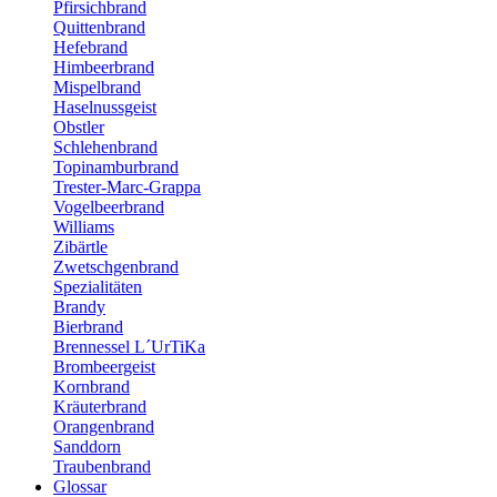
Pfirsichbrand
Quittenbrand
Hefebrand
Himbeerbrand
Mispelbrand
Haselnussgeist
Obstler
Schlehenbrand
Topinamburbrand
Trester-Marc-Grappa
Vogelbeerbrand
Williams
Zibärtle
Zwetschgenbrand
Spezialitäten
Brandy
Bierbrand
Brennessel L´UrTiKa
Brombeergeist
Kornbrand
Kräuterbrand
Orangenbrand
Sanddorn
Traubenbrand
Glossar