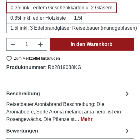
0,35l inkl. edlem Geschenkkarton u. 2 Gläsern
0,35l inkl. edler Holzkiste
1,5l
1,5l inkl. 3 Edelbrandgläser Reisetbauer (mundgeblasen)
Produkt Anzahl: Gib den gewünschten Wert e
In den Warenkorb
Zum Merkzettel hinzufügen
Produktnummer:
Rb2819038KG
Beschreibung
Reisetbauer Aroniabrand Beschreibung: Die
Aroniabeere, Sorte Aronia melanocarpa nero, ist ein
Rosengewächs. Die Pflanze st…
Mehr
Bewertungen