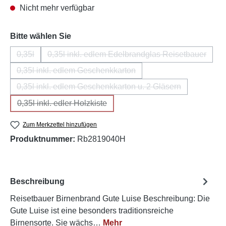
Nicht mehr verfügbar
auswählen
Bitte wählen Sie
0,35l
0,35l inkl. edlem Edelbrandglas Reisetbauer
(Diese Option ist zurzeit nicht verfügbar.)
(Diese Option ist zurzeit nicht v
0,35l inkl. edlem Geschenkkarton
(Diese Option ist zurzeit nicht verfügbar.)
0,35l inkl. edlem Geschenkkarton u. 2 Gläsern
(Diese Option ist zurzeit nicht verfügbar.
0,35l inkl. edler Holzkiste
(Diese Option ist zurzeit nicht verfügbar.)
Zum Merkzettel hinzufügen
Produktnummer:
Rb2819040H
Beschreibung
Reisetbauer Birnenbrand Gute Luise Beschreibung: Die
Gute Luise ist eine besonders traditionsreiche
Birnensorte. Sie wächs…
Mehr