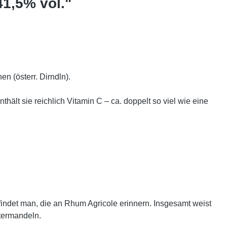
41,5% vol."
 (österr. Dirndln).
thält sie reichlich Vitamin C – ca. doppelt so viel wie eine
 findet man, die an Rhum Agricole erinnern. Insgesamt weist
termandeln.