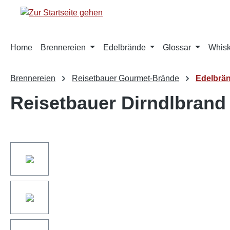
springen
Zur Hauptnavigation springen
Home
Brennereien
Edelbrände
Glossar
Whis
Brennereien
Reisetbauer Gourmet-Brände
Edelbrä
Reisetbauer Dirndlbrand 
Bildergalerie überspringen