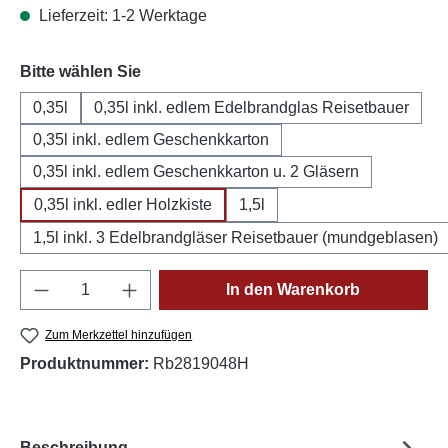
Lieferzeit: 1-2 Werktage
auswählen
Bitte wählen Sie
0,35l
0,35l inkl. edlem Edelbrandglas Reisetbauer
0,35l inkl. edlem Geschenkkarton
0,35l inkl. edlem Geschenkkarton u. 2 Gläsern
0,35l inkl. edler Holzkiste
1,5l
1,5l inkl. 3 Edelbrandgläser Reisetbauer (mundgeblasen)
Produkt Anzahl: Gib den gewünschten Wert e
In den Warenkorb
Zum Merkzettel hinzufügen
Produktnummer:
Rb2819048H
Beschreibung