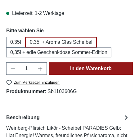
Lieferzeit: 1-2 Werktage
auswählen
Bitte wählen Sie
0,35l
0,35l + Aroma Glas Scheibel
0,35l + edle Geschenkdose Sommer-Edition
Produkt Anzahl: Gib den gewünschten Wert e
In den Warenkorb
Zum Merkzettel hinzufügen
Produktnummer:
Sb1103606G
Beschreibung
Weinberg-Pfirsich Likör - Scheibel PARADIES Gelb:
Hat Energie! Warmes, freundliches Pfirsicharoma, nicht