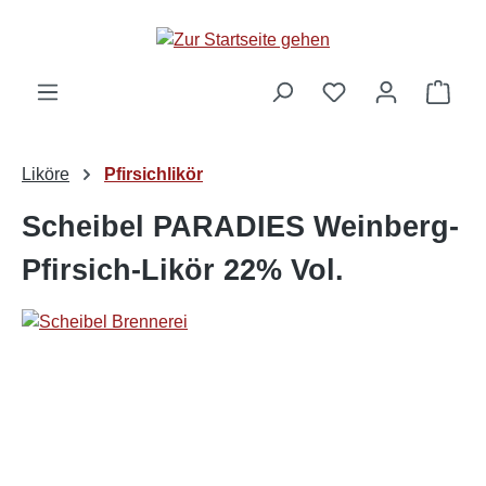
alt springen
Ware
Liköre
Pfirsichlikör
Scheibel PARADIES Weinberg-
Pfirsich-Likör 22% Vol.
Bildergalerie überspringen