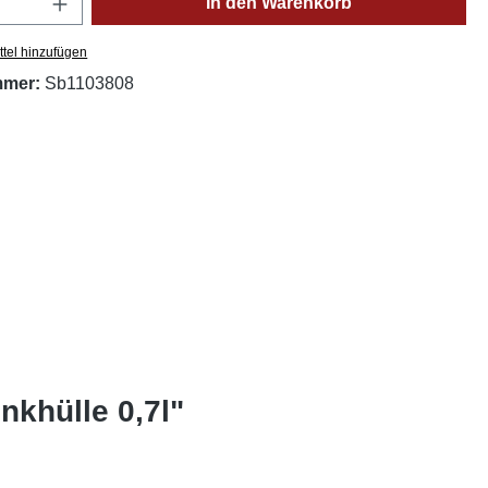
In den Warenkorb
tel hinzufügen
mmer:
Sb1103808
khülle 0,7l"