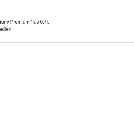
ium/ PremiumPlus 0,7l.
edler!