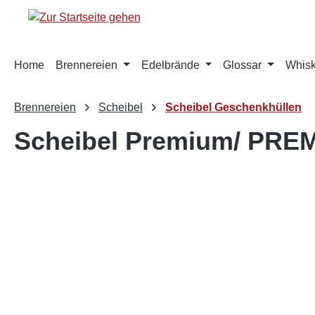
springen
Zur Hauptnavigation springen
Home
Brennereien
Edelbrände
Glossar
Whis
Brennereien
Scheibel
Scheibel Geschenkhüllen
Scheibel Premium/ PREM
Bildergalerie überspringen