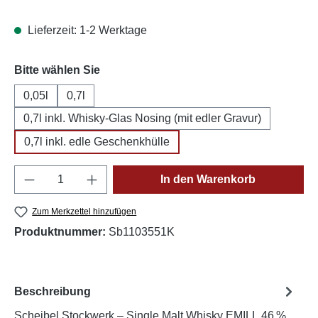
Lieferzeit: 1-2 Werktage
auswählen
Bitte wählen Sie
0,05l
0,7l
0,7l inkl. Whisky-Glas Nosing (mit edler Gravur)
0,7l inkl. edle Geschenkhülle
Produkt Anzahl: Gib den gewünschten Wert e
In den Warenkorb
Zum Merkzettel hinzufügen
Produktnummer:
Sb1103551K
Beschreibung
Scheibel Stockwerk – Single Malt Whisky EMILL 46 %