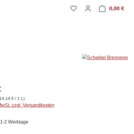
0,00 €
Ware
€
14,14 € / 1 L)
 MwSt. zzgl. Versandkosten
: 1-2 Werktage