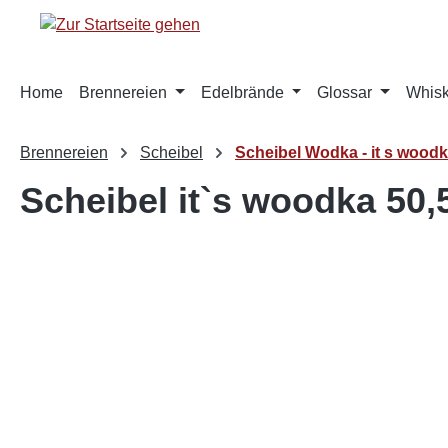
springen
Zur Hauptnavigation springen
Home
Brennereien
Edelbrände
Glossar
Whis
Brennereien
Scheibel
Scheibel Wodka - it s wood
Scheibel it`s woodka 50,
Bildergalerie überspringen