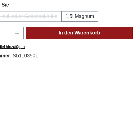
auswählen
 Sie
l inkl. edler Geschenkhülle
1,5l Magnum
(Diese Option ist zurzeit nicht verfügbar.)
Anzahl: Gib den gewünschten Wert ein oder
In den Warenkorb
tel hinzufügen
mmer:
Sb1103501