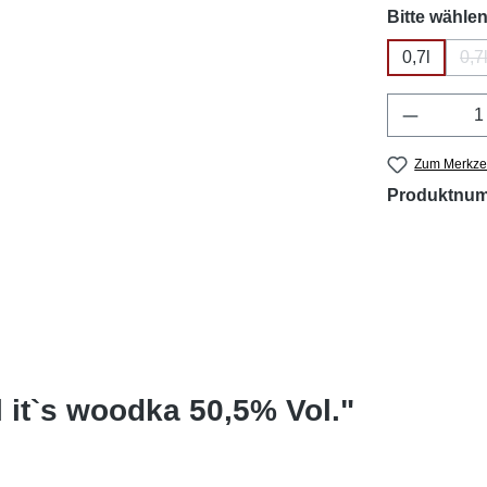
Bitte wählen
0,7l
0,7
Produkt 
Zum Merkzet
Produktnu
 it`s woodka 50,5% Vol."