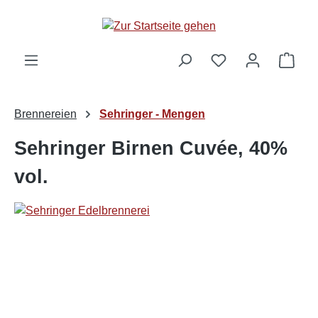
alt springen
Ware
Brennereien
Sehringer - Mengen
Sehringer Birnen Cuvée, 40%
vol.
Bildergalerie überspringen