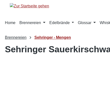
springen
Zur Hauptnavigation springen
Home
Brennereien
Edelbrände
Glossar
Whis
Brennereien
Sehringer - Mengen
Sehringer Sauerkirschwa
Bildergalerie überspringen