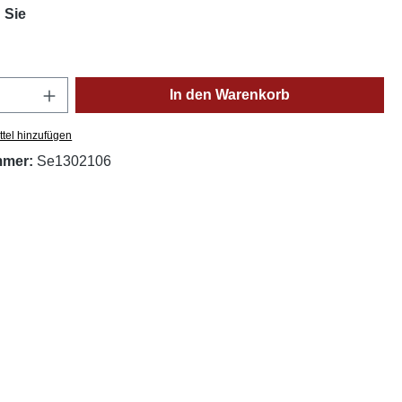
auswählen
 Sie
Anzahl: Gib den gewünschten Wert ein oder
In den Warenkorb
tel hinzufügen
mmer:
Se1302106