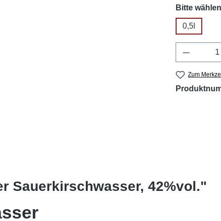
Bitte wählen
0,5l
Produkt 
Zum Merkzet
Produktnu
er Sauerkirschwasser, 42%vol."
asser