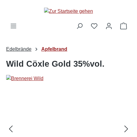
alt springen
Ware
Edelbrände
Apfelbrand
Wild Cöxle Gold 35%vol.
Bildergalerie überspringen