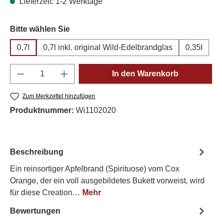
Lieferzeit: 1-2 Werktage
auswählen
Bitte wählen Sie
0,7l
0,7l inkl. original Wild-Edelbrandglas
0,35l
Produkt Anzahl: Gib den gewünschten Wert e
In den Warenkorb
Zum Merkzettel hinzufügen
Produktnummer:
Wi1102020
Beschreibung
Ein reinsortiger Apfelbrand (Spirituose) vom Cox
Orange, der ein voll ausgebildetes Bukett vorweist, wird
für diese Creation…
Mehr
Bewertungen