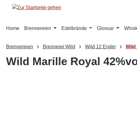
springen
Zur Hauptnavigation springen
Home
Brennereien
Edelbrände
Glossar
Whis
Brennereien
Brennerei Wild
Wild 12 Ender
Wild
Wild Marille Royal 42%vo
Bildergalerie überspringen