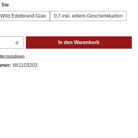
auswählen
 Sie
x Wild Edelbrand-Glas
0,7 inkl. edlem Geschenkkarton
Anzahl: Gib den gewünschten Wert ein oder
In den Warenkorb
tel hinzufügen
mmer:
Wi1103203