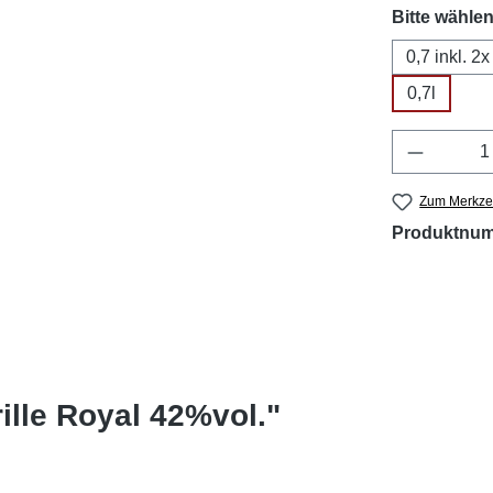
Bitte wählen
0,7 inkl. 2
0,7l
Produkt 
Zum Merkzet
Produktnu
ille Royal 42%vol."