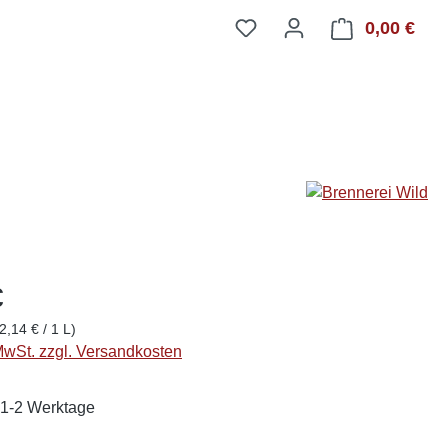
0,00 €
Ware
€
2,14 € / 1 L)
 MwSt. zzgl. Versandkosten
: 1-2 Werktage