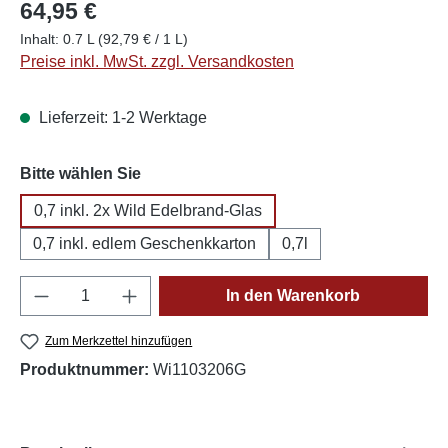
64,95 €
Inhalt:
0.7 L
(92,79 € / 1 L)
Preise inkl. MwSt. zzgl. Versandkosten
Lieferzeit: 1-2 Werktage
auswählen
Bitte wählen Sie
0,7 inkl. 2x Wild Edelbrand-Glas
0,7 inkl. edlem Geschenkkarton
0,7l
Produkt Anzahl: Gib den gewünschten Wert e
In den Warenkorb
Zum Merkzettel hinzufügen
Produktnummer:
Wi1103206G