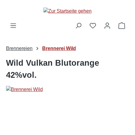
alt springen
Ware
Brennereien
Brennerei Wild
Wild Vulkan Blutorange
42%vol.
Bildergalerie überspringen