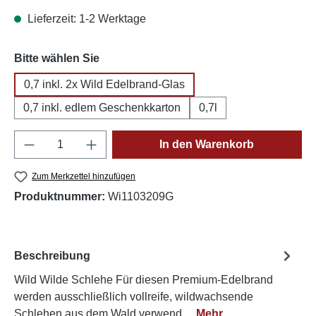
Lieferzeit: 1-2 Werktage
auswählen
Bitte wählen Sie
0,7 inkl. 2x Wild Edelbrand-Glas
0,7 inkl. edlem Geschenkkarton
0,7l
Produkt Anzahl: Gib den gewünschten Wert e
In den Warenkorb
Zum Merkzettel hinzufügen
Produktnummer:
Wi1103209G
Beschreibung
Wild Wilde Schlehe Für diesen Premium-Edelbrand
werden ausschließlich vollreife, wildwachsende
Schlehen aus dem Wald verwend…
Mehr