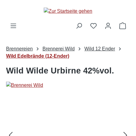
alt springen
Ware
Brennereien
Brennerei Wild
Wild 12 Ender
Wild Edelbrände (12-Ender)
Wild Wilde Urbirne 42%vol.
Bildergalerie überspringen