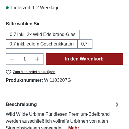
Lieferzeit: 1-2 Werktage
auswählen
Bitte wählen Sie
0,7 inkl. 2x Wild Edelbrand-Glas
0,7 inkl. edlem Geschenkkarton
0,7l
Produkt Anzahl: Gib den gewünschten Wert e
In den Warenkorb
Zum Merkzettel hinzufügen
Produktnummer:
Wi1103207G
Beschreibung
Wild Wilde Urbirne Für diesen Premium-Edelbrand
werden ausschließlich vollreife Urbirnen von alten
Streuobstwiesen verwendet…
Mehr