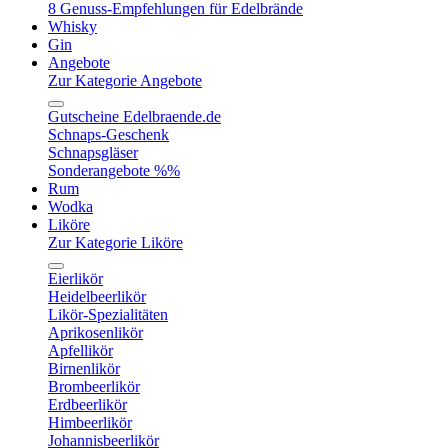
8 Genuss-Empfehlungen für Edelbrände
Whisky
Gin
Angebote
Zur Kategorie Angebote
Gutscheine Edelbraende.de
Schnaps-Geschenk
Schnapsgläser
Sonderangebote %%
Rum
Wodka
Liköre
Zur Kategorie Liköre
Eierlikör
Heidelbeerlikör
Likör-Spezialitäten
Aprikosenlikör
Apfellikör
Birnenlikör
Brombeerlikör
Erdbeerlikör
Himbeerlikör
Johannisbeerlikör