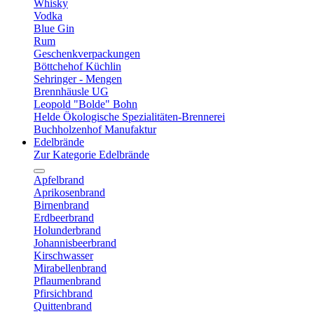
Whisky
Vodka
Blue Gin
Rum
Geschenkverpackungen
Böttchehof Küchlin
Sehringer - Mengen
Brennhäusle UG
Leopold "Bolde" Bohn
Helde Ökologische Spezialitäten-Brennerei
Buchholzenhof Manufaktur
Edelbrände
Zur Kategorie Edelbrände
Apfelbrand
Aprikosenbrand
Birnenbrand
Erdbeerbrand
Holunderbrand
Johannisbeerbrand
Kirschwasser
Mirabellenbrand
Pflaumenbrand
Pfirsichbrand
Quittenbrand