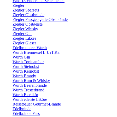
Wild 18 Ender alte Seltenheiten
Ziegler
Ziegler Sparsets
Ziegler Obstbrände
Ziegler Fassgelagerte Obstbrände
Ziegler Obstgeiste
Ziegler Whisky
Ziegler Gin
Ziegler Liköre
Ziegler Gläser
Edelbrennerei Wurth
Wurth Brennessel L´UrTiKa
Wurth Gin
Wurth Topinambur
Wurth Steinobst
Wurth Kernobst
Wurth Brandy
Wurth Rum & Whisky
Wurth Beerenbrände
Wurth Tresterbrand
Wurth Eierlikör
Wurth edelste Liköre
Reisetbauer Gourmet-Brände
Edelbrände
Edelbrände Fass