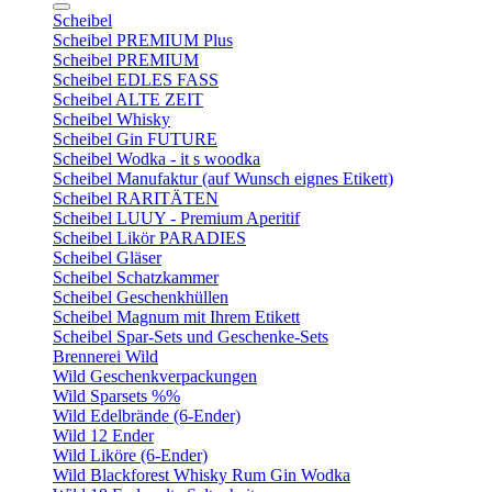
Scheibel
Scheibel PREMIUM Plus
Scheibel PREMIUM
Scheibel EDLES FASS
Scheibel ALTE ZEIT
Scheibel Whisky
Scheibel Gin FUTURE
Scheibel Wodka - it s woodka
Scheibel Manufaktur (auf Wunsch eignes Etikett)
Scheibel RARITÄTEN
Scheibel LUUY - Premium Aperitif
Scheibel Likör PARADIES
Scheibel Gläser
Scheibel Schatzkammer
Scheibel Geschenkhüllen
Scheibel Magnum mit Ihrem Etikett
Scheibel Spar-Sets und Geschenke-Sets
Brennerei Wild
Wild Geschenkverpackungen
Wild Sparsets %%
Wild Edelbrände (6-Ender)
Wild 12 Ender
Wild Liköre (6-Ender)
Wild Blackforest Whisky Rum Gin Wodka