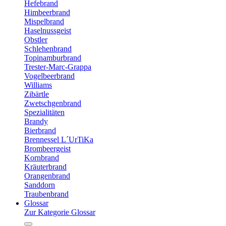
Hefebrand
Himbeerbrand
Mispelbrand
Haselnussgeist
Obstler
Schlehenbrand
Topinamburbrand
Trester-Marc-Grappa
Vogelbeerbrand
Williams
Zibärtle
Zwetschgenbrand
Spezialitäten
Brandy
Bierbrand
Brennessel L´UrTiKa
Brombeergeist
Kornbrand
Kräuterbrand
Orangenbrand
Sanddorn
Traubenbrand
Glossar
Zur Kategorie Glossar