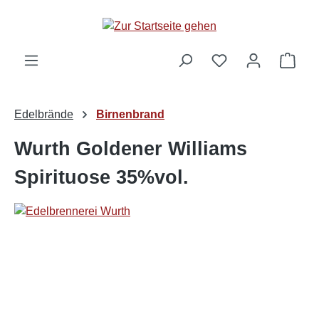
alt springen
Ware
Edelbrände
Birnenbrand
Wurth Goldener Williams
Spirituose 35%vol.
Bildergalerie überspringen