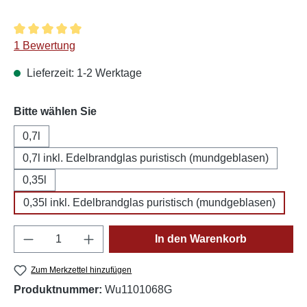
Durchschnittliche Bewertung von 5 von 5 Sternen
1 Bewertung
Lieferzeit: 1-2 Werktage
auswählen
Bitte wählen Sie
0,7l
0,7l inkl. Edelbrandglas puristisch (mundgeblasen)
0,35l
0,35l inkl. Edelbrandglas puristisch (mundgeblasen)
Produkt Anzahl: Gib den gewünschten Wert e
In den Warenkorb
Zum Merkzettel hinzufügen
Produktnummer:
Wu1101068G