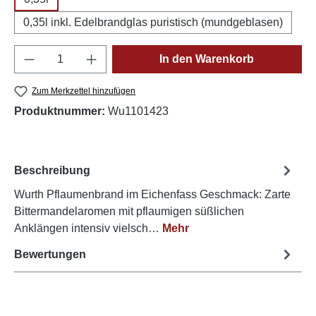
0,35l inkl. Edelbrandglas puristisch (mundgeblasen)
Produkt Anzahl: Gib den gewünschten Wert e
In den Warenkorb
Zum Merkzettel hinzufügen
Produktnummer:
Wu1101423
Beschreibung
Wurth Pflaumenbrand im Eichenfass Geschmack: Zarte
Bittermandelaromen mit pflaumigen süßlichen
Anklängen intensiv vielsch…
Mehr
Bewertungen