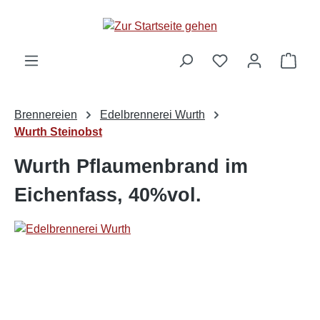
alt springen
Ware
Brennereien
Edelbrennerei Wurth
Wurth Steinobst
Wurth Pflaumenbrand im
Eichenfass, 40%vol.
Bildergalerie überspringen