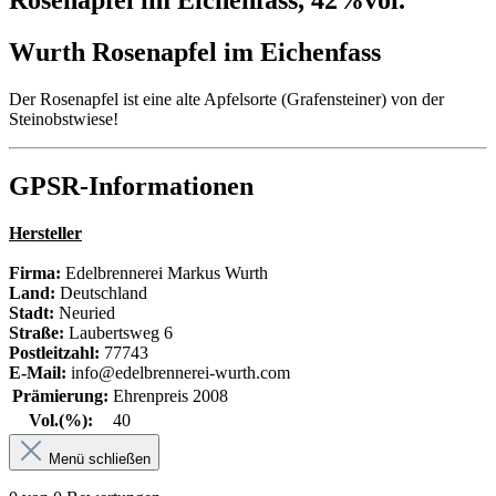
Rosenapfel im Eichenfass, 42%vol."
Wurth Rosenapfel im Eichenfass
Der Rosenapfel ist eine alte Apfelsorte (Grafensteiner) von der
Steinobstwiese!
GPSR-Informationen
Hersteller
Firma:
Edelbrennerei Markus Wurth
Land:
Deutschland
Stadt:
Neuried
Straße:
Laubertsweg 6
Postleitzahl:
77743
E-Mail:
info@edelbrennerei-wurth.com
Prämierung:
Ehrenpreis 2008
Vol.(%):
40
Menü schließen