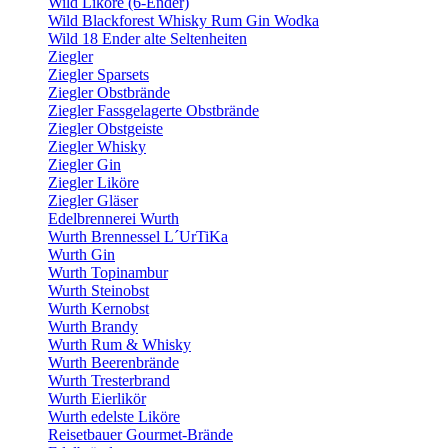
Wild Liköre (6-Ender)
Wild Blackforest Whisky Rum Gin Wodka
Wild 18 Ender alte Seltenheiten
Ziegler
Ziegler Sparsets
Ziegler Obstbrände
Ziegler Fassgelagerte Obstbrände
Ziegler Obstgeiste
Ziegler Whisky
Ziegler Gin
Ziegler Liköre
Ziegler Gläser
Edelbrennerei Wurth
Wurth Brennessel L´UrTiKa
Wurth Gin
Wurth Topinambur
Wurth Steinobst
Wurth Kernobst
Wurth Brandy
Wurth Rum & Whisky
Wurth Beerenbrände
Wurth Tresterbrand
Wurth Eierlikör
Wurth edelste Liköre
Reisetbauer Gourmet-Brände