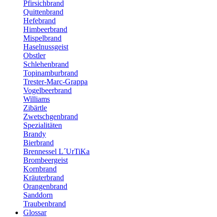
Pfirsichbrand
Quittenbrand
Hefebrand
Himbeerbrand
Mispelbrand
Haselnussgeist
Obstler
Schlehenbrand
Topinamburbrand
Trester-Marc-Grappa
Vogelbeerbrand
Williams
Zibärtle
Zwetschgenbrand
Spezialitäten
Brandy
Bierbrand
Brennessel L´UrTiKa
Brombeergeist
Kornbrand
Kräuterbrand
Orangenbrand
Sanddorn
Traubenbrand
Glossar