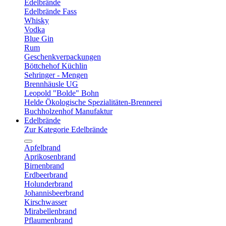
Edelbrände
Edelbrände Fass
Whisky
Vodka
Blue Gin
Rum
Geschenkverpackungen
Böttchehof Küchlin
Sehringer - Mengen
Brennhäusle UG
Leopold "Bolde" Bohn
Helde Ökologische Spezialitäten-Brennerei
Buchholzenhof Manufaktur
Edelbrände
Zur Kategorie Edelbrände
Apfelbrand
Aprikosenbrand
Birnenbrand
Erdbeerbrand
Holunderbrand
Johannisbeerbrand
Kirschwasser
Mirabellenbrand
Pflaumenbrand