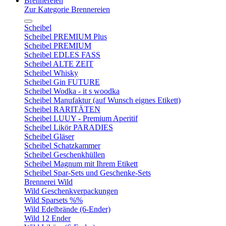
Brennereien
Zur Kategorie Brennereien
Scheibel
Scheibel PREMIUM Plus
Scheibel PREMIUM
Scheibel EDLES FASS
Scheibel ALTE ZEIT
Scheibel Whisky
Scheibel Gin FUTURE
Scheibel Wodka - it s woodka
Scheibel Manufaktur (auf Wunsch eignes Etikett)
Scheibel RARITÄTEN
Scheibel LUUY - Premium Aperitif
Scheibel Likör PARADIES
Scheibel Gläser
Scheibel Schatzkammer
Scheibel Geschenkhüllen
Scheibel Magnum mit Ihrem Etikett
Scheibel Spar-Sets und Geschenke-Sets
Brennerei Wild
Wild Geschenkverpackungen
Wild Sparsets %%
Wild Edelbrände (6-Ender)
Wild 12 Ender