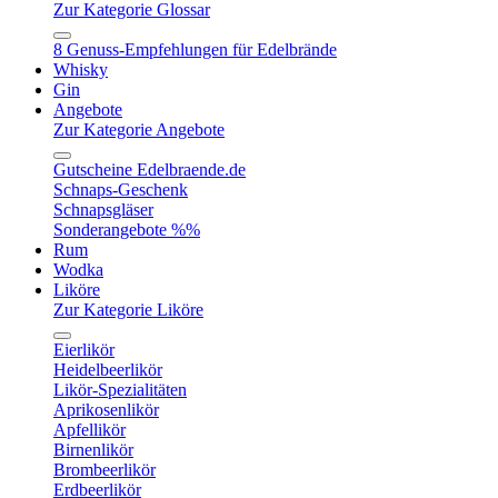
Zur Kategorie Glossar
8 Genuss-Empfehlungen für Edelbrände
Whisky
Gin
Angebote
Zur Kategorie Angebote
Gutscheine Edelbraende.de
Schnaps-Geschenk
Schnapsgläser
Sonderangebote %%
Rum
Wodka
Liköre
Zur Kategorie Liköre
Eierlikör
Heidelbeerlikör
Likör-Spezialitäten
Aprikosenlikör
Apfellikör
Birnenlikör
Brombeerlikör
Erdbeerlikör