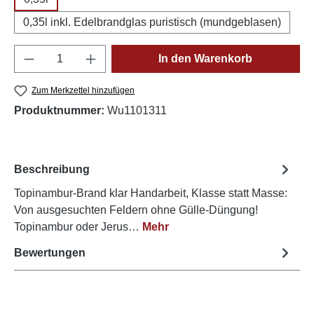
0,35l inkl. Edelbrandglas puristisch (mundgeblasen)
Produkt Anzahl: Gib den gewünschten Wert e
In den Warenkorb
Zum Merkzettel hinzufügen
Produktnummer:
Wu1101311
Beschreibung
Topinambur-Brand klar Handarbeit, Klasse statt Masse:
Von ausgesuchten Feldern ohne Gülle-Düngung!
Topinambur oder Jerus…
Mehr
Bewertungen