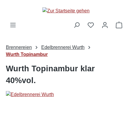
alt springen
Ware
Brennereien
Edelbrennerei Wurth
Wurth Topinambur
Wurth Topinambur klar
40%vol.
Bildergalerie überspringen